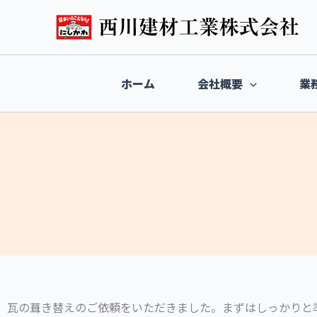
内
容
を
ス
キ
ホーム
会社概要
業
ッ
プ
瓦の葺き替えのご依頼をいただきました。まずはしっかりと