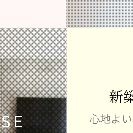
新
SE
心地よい