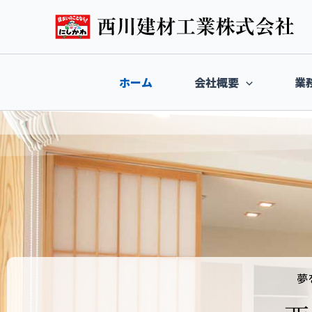
内
容
を
ス
キ
ホーム
会社概要
業
ッ
プ
夢