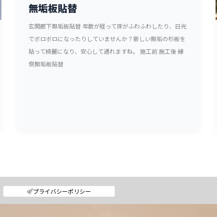
無垢板貼替
玄関廊下無垢板貼替 年数が経って床がふわふわしたり、日光
でボロボロになったりしていませんか？新しい無垢の杉板を
貼って綺麗になり、安心して通れますね。 施工前 施工後 縁
側無垢板貼替
プライバシーポリシー