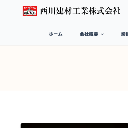
内
容
を
ス
キ
ホーム
会社概要
業
ッ
プ